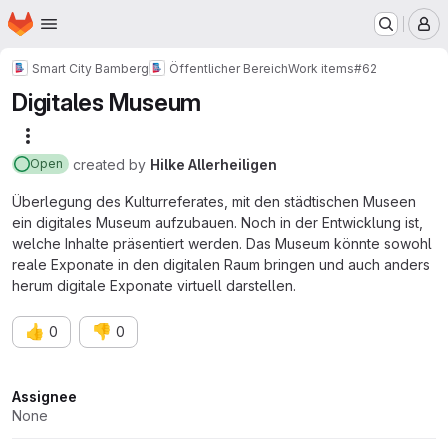
Homepage
Skip to main content
M
Smart City Bamberg
Öffentlicher Bereich
Work items
#62
Digitales Museum
More actions
created
by
Hilke Allerheiligen
Open
Überlegung des Kulturreferates, mit den städtischen Museen
ein digitales Museum aufzubauen. Noch in der Entwicklung ist,
welche Inhalte präsentiert werden. Das Museum könnte sowohl
reale Exponate in den digitalen Raum bringen und auch anders
herum digitale Exponate virtuell darstellen.
👍
👎
0
0
Attributes
Assignee
None