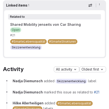
Linked items
1
Display op
Related to
Shared Mobility jenseits von Car Sharing
Open
#21
#SmarteLebensqualität
#SmarteStrukturen
Skizzenentwicklung
Activity
All activity
Oldest first
Nadja Diemunsch
added
label
Skizzenentwicklung
Nadja Diemunsch
marked this issue as related to
#21
Hilke Allerheiligen
added
#SmarteLebensqualität
labels
#SmarteStrukturen