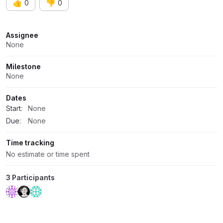
👍
👎
0
0
Attributes
Assignee
None
Milestone
None
Dates
Start:
None
Due:
None
Time tracking
No estimate or time spent
3 Participants