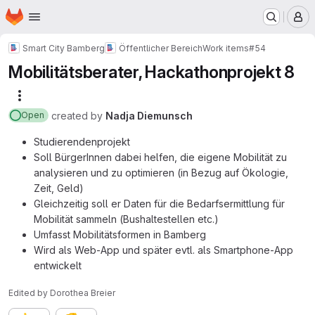
Homepage
Skip to main content
M
Smart City Bamberg
Öffentlicher Bereich
Work items
#54
Mobilitätsberater, Hackathonprojekt 8
More actions
created
by
Nadja Diemunsch
Open
Studierendenprojekt
Soll BürgerInnen dabei helfen, die eigene Mobilität zu
analysieren und zu optimieren (in Bezug auf Ökologie,
Zeit, Geld)
Gleichzeitig soll er Daten für die Bedarfsermittlung für
Mobilität sammeln (Bushaltestellen etc.)
Umfasst Mobilitätsformen in Bamberg
Wird als Web-App und später evtl. als Smartphone-App
entwickelt
Edited
by
Dorothea Breier