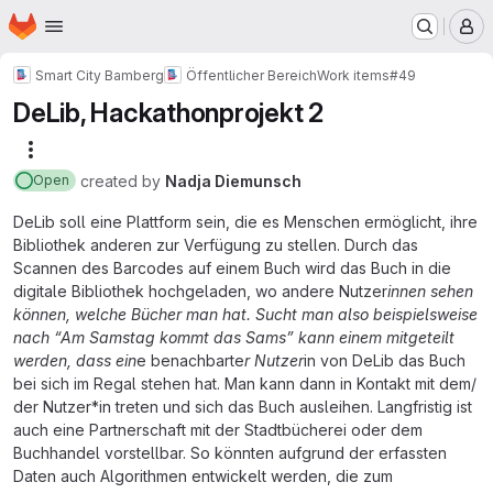
Homepage
Skip to main content
M
Smart City Bamberg
Öffentlicher Bereich
Work items
#49
DeLib, Hackathonprojekt 2
More actions
created
by
Nadja Diemunsch
Open
DeLib soll eine Plattform sein, die es Menschen ermöglicht, ihre
Bibliothek anderen zur Verfügung zu stellen. Durch das
Scannen des Barcodes auf einem Buch wird das Buch in die
digitale Bibliothek hochgeladen, wo andere Nutzer
innen sehen
können, welche Bücher man hat. Sucht man also beispielsweise
nach “Am Samstag kommt das Sams” kann einem mitgeteilt
werden, dass ein
e benachbarte
r Nutzer
in von DeLib das Buch
bei sich im Regal stehen hat. Man kann dann in Kontakt mit dem/
der Nutzer*in treten und sich das Buch ausleihen. Langfristig ist
auch eine Partnerschaft mit der Stadtbücherei oder dem
Buchhandel vorstellbar. So könnten aufgrund der erfassten
Daten auch Algorithmen entwickelt werden, die zum