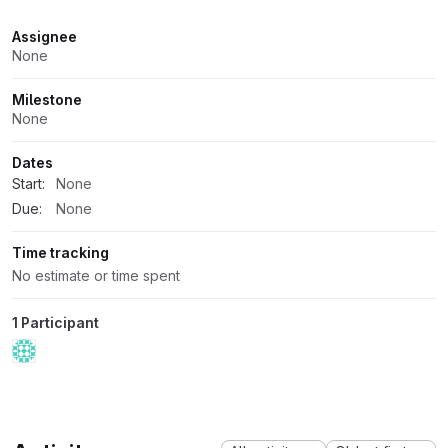
Attributes
Assignee
None
Milestone
None
Dates
Start:
None
Due:
None
Time tracking
No estimate or time spent
1 Participant