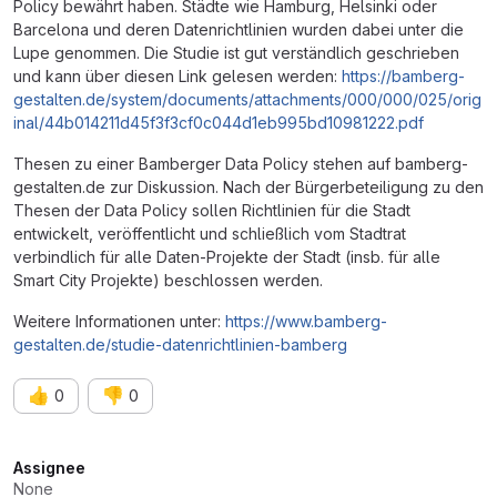
Policy bewährt haben. Städte wie Hamburg, Helsinki oder
Barcelona und deren Datenrichtlinien wurden dabei unter die
Lupe genommen. Die Studie ist gut verständlich geschrieben
und kann über diesen Link gelesen werden:
https://bamberg-
gestalten.de/system/documents/attachments/000/000/025/orig
inal/44b014211d45f3f3cf0c044d1eb995bd10981222.pdf
Thesen zu einer Bamberger Data Policy stehen auf bamberg-
gestalten.de zur Diskussion. Nach der Bürgerbeteiligung zu den
Thesen der Data Policy sollen Richtlinien für die Stadt
entwickelt, veröffentlicht und schließlich vom Stadtrat
verbindlich für alle Daten-Projekte der Stadt (insb. für alle
Smart City Projekte) beschlossen werden.
Weitere Informationen unter:
https://www.bamberg-
gestalten.de/studie-datenrichtlinien-bamberg
👍
👎
0
0
Attributes
Assignee
None