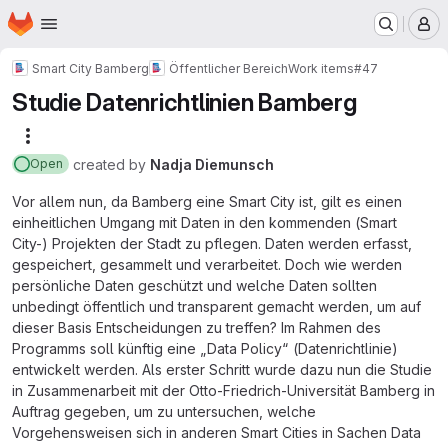
Homepage
Skip to main content
M
Smart City Bamberg
Öffentlicher Bereich
Work items
#47
Studie Datenrichtlinien Bamberg
More actions
created
by
Nadja Diemunsch
Open
Vor allem nun, da Bamberg eine Smart City ist, gilt es einen
einheitlichen Umgang mit Daten in den kommenden (Smart
City-) Projekten der Stadt zu pflegen. Daten werden erfasst,
gespeichert, gesammelt und verarbeitet. Doch wie werden
persönliche Daten geschützt und welche Daten sollten
unbedingt öffentlich und transparent gemacht werden, um auf
dieser Basis Entscheidungen zu treffen? Im Rahmen des
Programms soll künftig eine „Data Policy“ (Datenrichtlinie)
entwickelt werden. Als erster Schritt wurde dazu nun die Studie
in Zusammenarbeit mit der Otto-Friedrich-Universität Bamberg in
Auftrag gegeben, um zu untersuchen, welche
Vorgehensweisen sich in anderen Smart Cities in Sachen Data