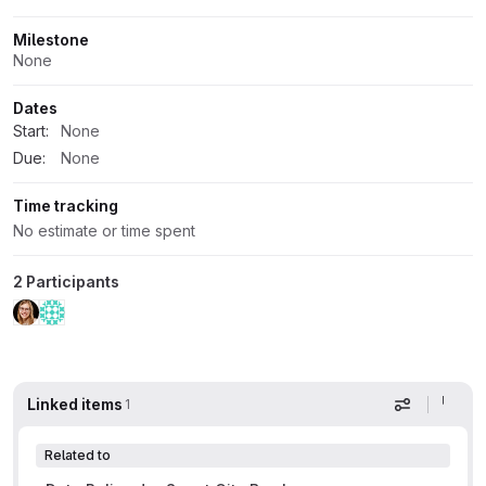
Milestone
None
Dates
Start:
None
Due:
None
Time tracking
No estimate or time spent
2 Participants
Linked items
1
Display op
Related to