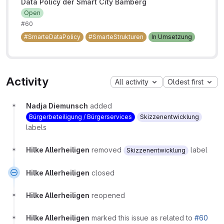
Data Policy der Smart City Bamberg
Open
#60
#SmarteDataPolicy
#SmarteStrukturen
In Umsetzung
Activity
All activity
Oldest first
Nadja Diemunsch
added
Bürgerbeteiligung / Bürgerservices
Skizzenentwicklung
labels
Hilke Allerheiligen
removed
label
Skizzenentwicklung
Hilke Allerheiligen
closed
Hilke Allerheiligen
reopened
Hilke Allerheiligen
marked this issue as related to
#60